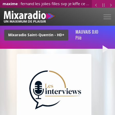
maxime
: fernand les jolies filles svp je kiffe ce son
MAUVAIS DJO
Pilé
play_arrow