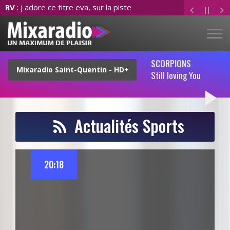
RV
: j adore ce titre eva, sur la piste
SCORPIONS
Still loving You
play_arrow
Actualités Sports
20:18