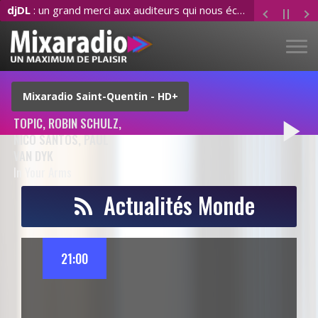
djDL
: un grand merci aux auditeurs qui nous écoutent dans le monde entier. Merci pour votre soutien
play_arrow
TOPIC, ROBIN SCHULZ,
NICO SANTOS, PAUL
VAN DYK
In Your Arms
Actualités Monde
21:00