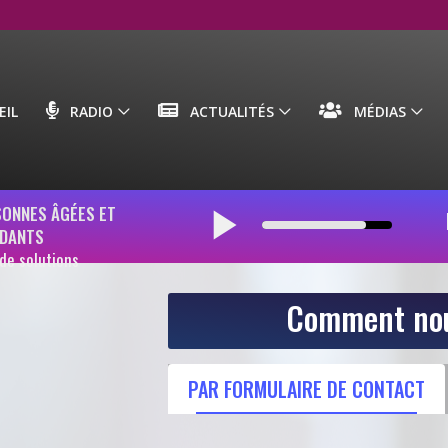
IL
RADIO
ACTUALITÉS
MÉDIAS
play_arrow
SONNES ÂGÉES ET
IDANTS
de solutions
Comment nous c
PAR FORMULAIRE DE
AUTRES MOYENS DE