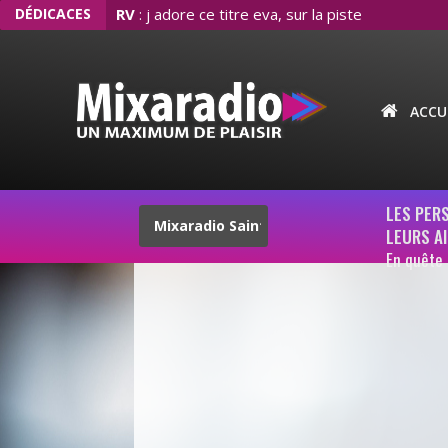
DÉDICACES
RV
: j adore ce titre eva, sur la piste
ACCUE
LES PER
LEURS A
En quête 