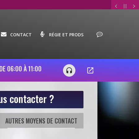
CONTACT
RÉGIE ET PRODS
HITS MATIN - UN MAXIMUM
DE PLAISIR
open_in_new
headset
ontacter ?
 CONTACT
 CONTACT