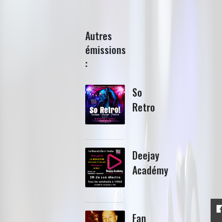
Autres
émissions
:
So
Retro
Deejay
Académy
Fan